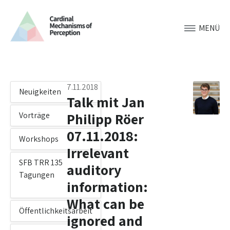
MENÜ
7.11.2018
Neuigkeiten
Talk mit Jan
Philipp Röer
Vorträge
07.11.2018:
Workshops
Irrelevant
SFB TRR 135
auditory
Tagungen
information:
What can be
Öffentlichkeitsarbeit
ignored and