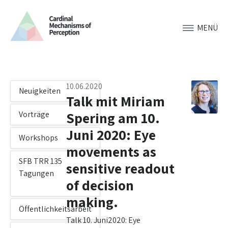
MENÜ
10.06.2020
Neuigkeiten
Talk mit Miriam
Spering am 10.
Vorträge
Juni 2020: Eye
Workshops
movements as
SFB TRR 135
sensitive readout
Tagungen
of decision
making.
Öffentlichkeitsarbeit
Talk 10. Juni2020: Eye