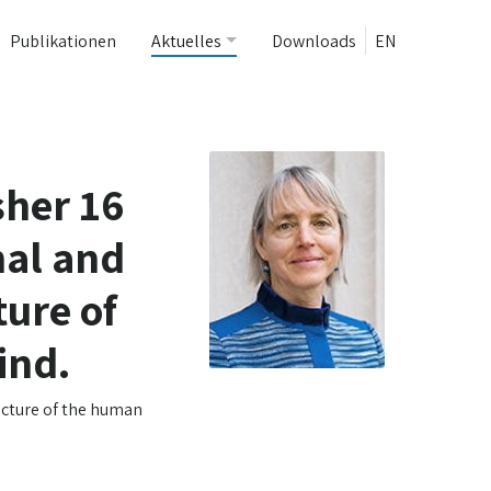
Publikationen
Aktuelles
Downloads
EN
sher 16
nal and
ture of
ind.
ecture of the human