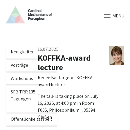
MENÜ
16.07.2025
Neuigkeiten
KOFFKA-award
lecture
Vorträge
Renee Baillargeon: KOFFKA-
Workshops
award lecture
SFB TRR 135
The talk is taking place on July
Tagungen
16, 2025, at 4:00 pm in Room
F005, Philosophikum I, 35394
Gießen
Öffentlichkeitsarbeit