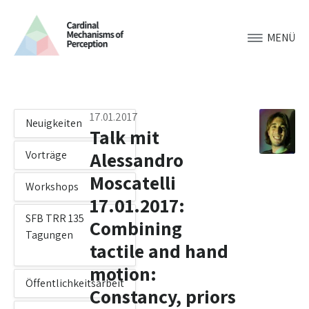
MENÜ
17.01.2017
Neuigkeiten
Talk mit
Alessandro
Vorträge
Moscatelli
Workshops
17.01.2017:
SFB TRR 135
Combining
Tagungen
tactile and hand
motion:
Öffentlichkeitsarbeit
Constancy, priors