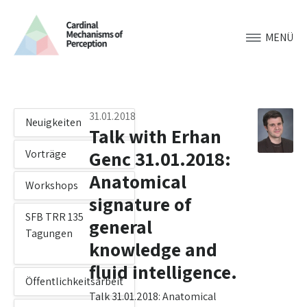
MENÜ
31.01.2018
Neuigkeiten
Talk with Erhan
Genc 31.01.2018:
Vorträge
Anatomical
Workshops
signature of
SFB TRR 135
general
Tagungen
knowledge and
fluid intelligence.
Öffentlichkeitsarbeit
Talk 31.01.2018: Anatomical