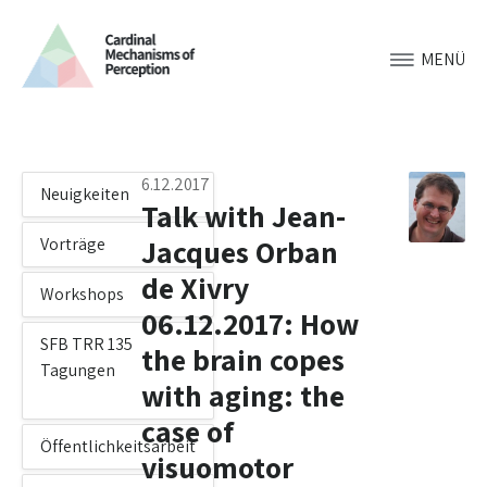
MENÜ
6.12.2017
Neuigkeiten
Talk with Jean-
Jacques Orban
Vorträge
de Xivry
Workshops
06.12.2017: How
SFB TRR 135
the brain copes
Tagungen
with aging: the
case of
Öffentlichkeitsarbeit
visuomotor