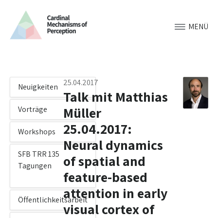
MENÜ
25.04.2017
Neuigkeiten
Talk mit Matthias
Müller
Vorträge
25.04.2017:
Workshops
Neural dynamics
SFB TRR 135
of spatial and
Tagungen
feature-based
attention in early
Öffentlichkeitsarbeit
visual cortex of