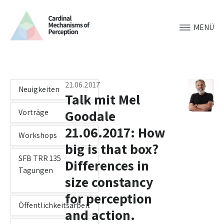
MENÜ
21.06.2017
Neuigkeiten
Talk mit Mel
Goodale
Vorträge
21.06.2017: How
Workshops
big is that box?
SFB TRR 135
Differences in
Tagungen
size constancy
for perception
Öffentlichkeitsarbeit
and action.