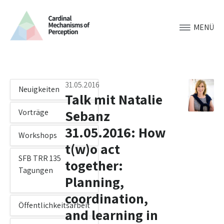
MENÜ
31.05.2016
Neuigkeiten
Talk mit Natalie
Sebanz
Vorträge
31.05.2016: How
Workshops
t(w)o act
SFB TRR 135
together:
Tagungen
Planning,
coordination,
Öffentlichkeitsarbeit
and learning in