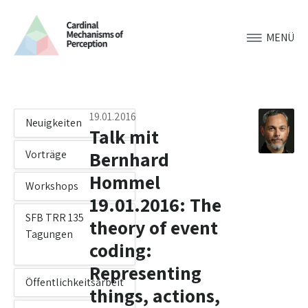
MENÜ
19.01.2016
Neuigkeiten
Talk mit
Bernhard
Vorträge
Hommel
Workshops
19.01.2016: The
SFB TRR 135
theory of event
Tagungen
coding:
Representing
Öffentlichkeitsarbeit
things, actions,