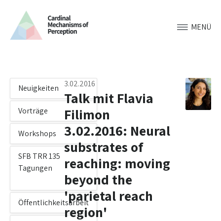
MENÜ
3.02.2016
Neuigkeiten
Talk mit Flavia
Filimon
Vorträge
3.02.2016: Neural
Workshops
substrates of
SFB TRR 135
reaching: moving
Tagungen
beyond the
'parietal reach
Öffentlichkeitsarbeit
region'