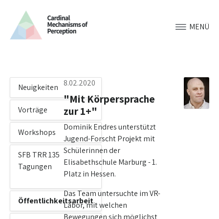
MENÜ
8.02.2020
Neuigkeiten
"Mit Körpersprache
zur 1+"
Vorträge
Dominik Endres unterstützt
Workshops
Jugend-Forscht Projekt mit
Schülerinnen der
SFB TRR 135
Elisabethschule Marburg - 1.
Tagungen
Platz in Hessen.
Das Team untersuchte im VR-
Öffentlichkeitsarbeit
Labor, mit welchen
Bewegungen sich möglichst